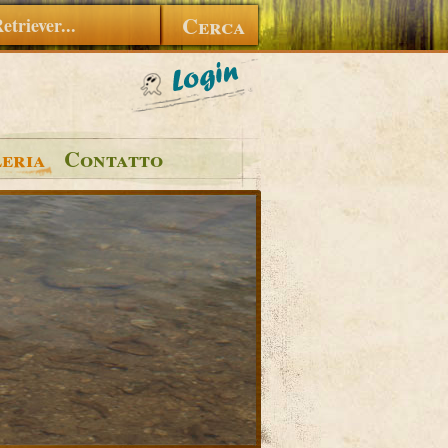
eria
Contatto