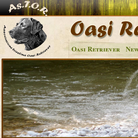
Oasi Retriever
New