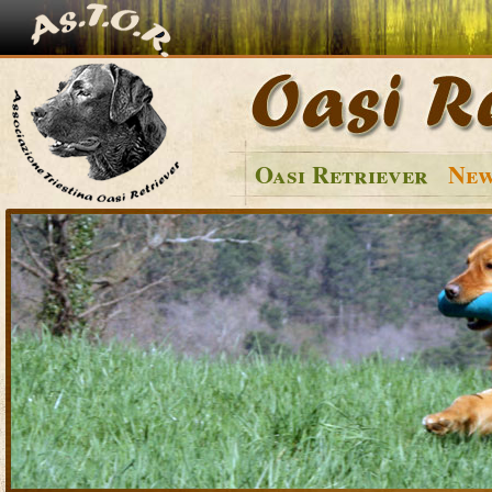
Oasi Retriever
New